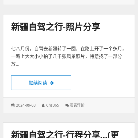
表
者：
头
于：
沟
的
爨
新疆自驾之行-照片分享
底
下
村
七八月份，自驾去新疆转了一圈，在路上开了一个多月，
一路上大大小小拍了几千张风景照片，特意找了一部分
放…
新疆自驾之行-照片分享
继续阅读
发
作
: 新
2024-09-03
Chs365
发表评论
表
者：
疆
于：
自
驾
之
新疆自驾之行-行程分享…(更
行-