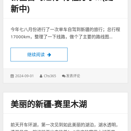
照
新中)
片
分
享
今年七八月份进行了一次单车自驾到新疆的旅行；总行程
17000km，整理了一下线路，做个了主要的路线图…
新疆自驾之行-行程分享…(更新中)
继续阅读
发
作
: 新
2024-09-01
Chs365
发表评论
表
者：
疆
于：
自
驾
之
美丽的新疆-赛里木湖
行-
行
程
分
前天开车环湖，第一次见到如此美丽的湖泊，湖水透明，
享…