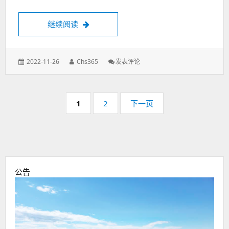
可以用来代替MS office的软件
继续阅读
发
作
: 可
2022-11-26
Chs365
发表评论
表
者：
以
于：
用
来
分
代
页
页
页
1
2
下一页
替
码：
码：
MS
Office
的
软
件
公告