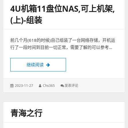
盘
4U机箱11盘位NAS,可上机架,
位
NAS,
(上)-组装
可
上
机
架,
前几个月(618的时候)自己组装了一台网络存储，开机运
(下)-
测
行了一段时间到目前一切正常，需要了解的可以参考…
试
4U机箱11盘位NAS,可上机架,(上)-组装
继续阅读
发
作
: 4U
2023-11-27
Chs365
发表评论
表
者：
机
于：
箱
11
盘
青海之行
位
NAS,
可