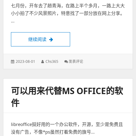
上
七月份，开车去了趟青海，在路上半个多月，一路上大大
机
架,
小小拍了不少风景照片，特意找了一部分放在网上分享。
(上)-
…
组
装
青海之行
继续阅读
发
作
: 青
2023-08-01
Chs365
发表评论
表
者：
海
于：
之
行
可以用来代替MS OFFICE的软
件
libreoffice挺好用的一个办公软件，开源，至少是免费且
没有广告，不像*ps虽然打着免费的旗号…