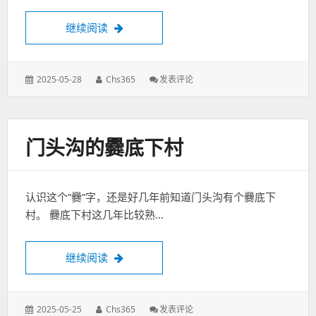
戴尔笔记本刷BIOS失败自救的方式
继续阅读
发
作
: 戴
2025-05-28
Chs365
发表评论
表
者：
尔
于：
笔
记
本
门头沟的爨底下村
刷
BIOS
失
败
认识这个”爨”字，还是好几年前知道门头沟有个爨底下
自
救
村。 爨底下村这几年比较熟…
的
方
式
门头沟的爨底下村
继续阅读
发
作
: 门
2025-05-25
Chs365
发表评论