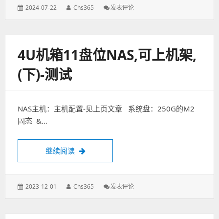
发
作
: 独
2024-07-22
Chs365
发表评论
表
者：
库
于：
公
路
4U机箱11盘位NAS,可上机架,
(下)-测试
NAS主机：主机配置-见上页文章 系统盘：250G的M2
固态 &…
4U机箱11盘位NAS,可上机架,(下)-测试
继续阅读
发
作
: 4U
2023-12-01
Chs365
发表评论
表
者：
机
于：
箱
11