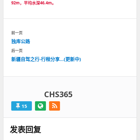
92m，平均水深46.4m。
文
前一页
章
独库公路
上
导
一
航
后一页
篇：
新疆自驾之行-行程分享…(更新中)
下
一
篇：
CHS365
15
发表回复