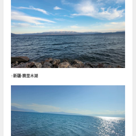
↑
新疆-赛里木湖