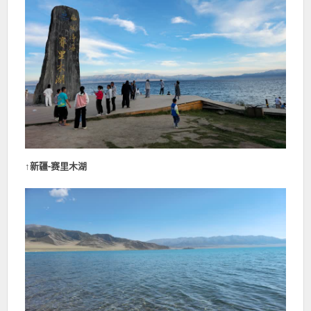
↑
新疆-赛里木湖