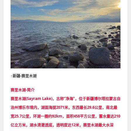
↑
新疆-赛里木湖
赛里木湖-简介
赛里木湖(Sayram Lake)，古称“净海”，位于新疆博尔塔拉蒙古自
治州博乐市境内，湖面海拔2071米，东西最长29.6公里，南北最
宽25.7公里，环湖一圈约92km，面积458平方公里，蓄水量达210
亿立方米，湖水清澈透底，透明度达12米，赛里木湖最大水深