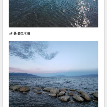
↑
新疆-赛里木湖