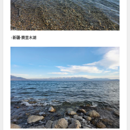
↑
新疆-赛里木湖