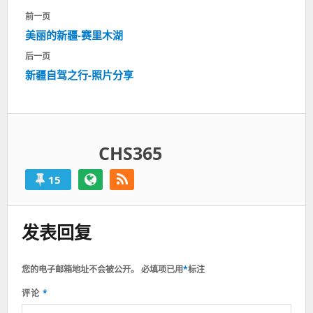
文
前一页
章
上
美丽的新疆-赛里木湖
导
一
航
后一页
篇：
下
新疆自驾之行-照片分享
一
篇：
CHS365
15
发表回复
您的电子邮箱地址不会被公开。
必填项已用
*
标注
评论
*