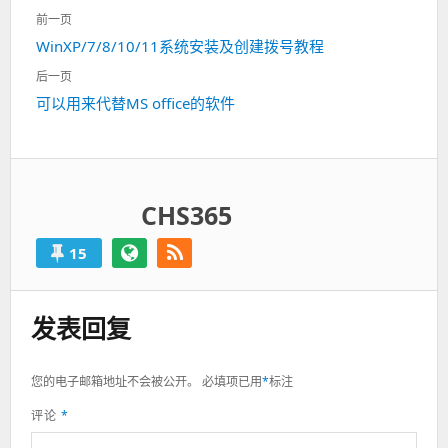
文
前一页
章
上
WinXP/7/8/10/11系统安装及创建拨号教程
导
一
航
后一页
篇：
下
可以用来代替MS office的软件
一
篇：
CHS365
15
发表回复
您的电子邮箱地址不会被公开。
必填项已用
*
标注
评论
*